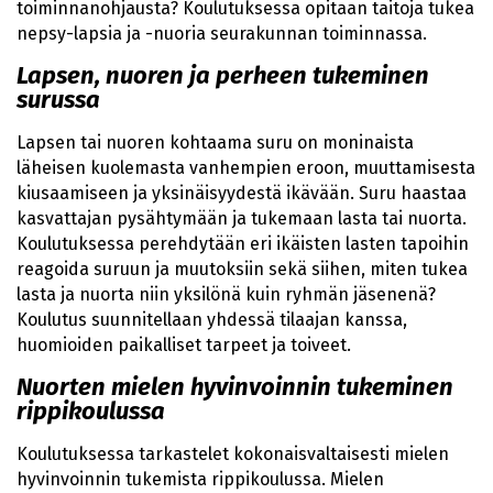
toiminnanohjausta? Koulutuksessa opitaan taitoja tukea
nepsy-lapsia ja -nuoria seurakunnan toiminnassa.
Lapsen, nuoren ja perheen tukeminen
surussa
Lapsen tai nuoren kohtaama suru on moninaista
läheisen kuolemasta vanhempien eroon, muuttamisesta
kiusaamiseen ja yksinäisyydestä ikävään. Suru haastaa
kasvattajan pysähtymään ja tukemaan lasta tai nuorta.
Koulutuksessa perehdytään eri ikäisten lasten tapoihin
reagoida suruun ja muutoksiin sekä siihen, miten tukea
lasta ja nuorta niin yksilönä kuin ryhmän jäsenenä?
Koulutus suunnitellaan yhdessä tilaajan kanssa,
huomioiden paikalliset tarpeet ja toiveet.
Nuorten mielen hyvinvoinnin tukeminen
rippikoulussa
Koulutuksessa tarkastelet kokonaisvaltaisesti mielen
hyvinvoinnin tukemista rippikoulussa. Mielen