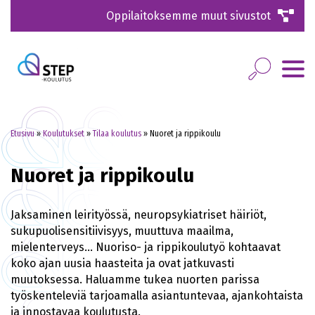
Oppilaitoksemme muut sivustot
Etusivu
»
Koulutukset
»
Tilaa koulutus
»
Nuoret ja rippikoulu
Nuoret ja rippikoulu
Jaksaminen leirityössä, neuropsykiatriset häiriöt,
sukupuolisensitiivisyys, muuttuva maailma,
mielenterveys… Nuoriso- ja rippikoulutyö kohtaavat
koko ajan uusia haasteita ja ovat jatkuvasti
muutoksessa. Haluamme tukea nuorten parissa
työskenteleviä tarjoamalla asiantuntevaa, ajankohtaista
ja innostavaa koulutusta.