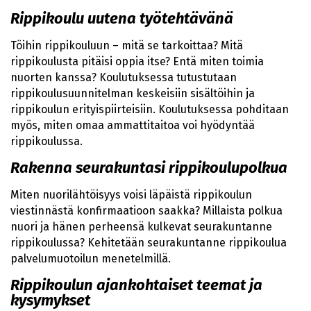
Rippikoulu uutena työtehtävänä
Töihin rippikouluun – mitä se tarkoittaa? Mitä
rippikoulusta pitäisi oppia itse? Entä miten toimia
nuorten kanssa? Koulutuksessa tutustutaan
rippikoulusuunnitelman keskeisiin sisältöihin ja
rippikoulun erityispiirteisiin. Koulutuksessa pohditaan
myös, miten omaa ammattitaitoa voi hyödyntää
rippikoulussa.
Rakenna seurakuntasi rippikoulupolkua
Miten nuorilähtöisyys voisi läpäistä rippikoulun
viestinnästä konfirmaatioon saakka? Millaista polkua
nuori ja hänen perheensä kulkevat seurakuntanne
rippikoulussa? Kehitetään seurakuntanne rippikoulua
palvelumuotoilun menetelmillä.
Rippikoulun ajankohtaiset teemat ja
kysymykset