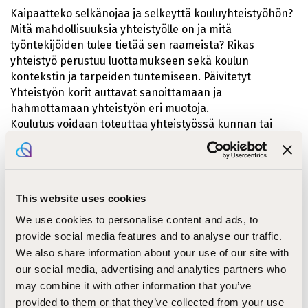
Kaipaatteko selkänojaa ja selkeyttä kouluyhteistyöhön?
Mitä mahdollisuuksia yhteistyölle on ja mitä
työntekijöiden tulee tietää sen raameista? Rikas
yhteistyö perustuu luottamukseen sekä koulun
kontekstin ja tarpeiden tuntemiseen. Päivitetyt
Yhteistyön korit auttavat sanoittamaan ja
hahmottamaan yhteistyön eri muotoja.
Koulutus voidaan toteuttaa yhteistyössä kunnan tai
useamman seurakunnan kanssa.
Nuoren seurakunnan veisukirja 2025
Tammikuussa 2025 ilmestynyt uusi veisukirja innostaa
This website uses cookies
musisoimaan yhdessä! Rippikoulun ja nuorisotyön
We use cookies to personalise content and ads, to
klassikkolaulujen rinnalle nostetut uudet biisit ovat
provide social media features and to analyse our traffic.
koulutuksen keskeistä sisältöä. Koulutuksessa
We also share information about your use of our site with
tutustutaan uusiin NSV2025:n lauluihin hyödyntäen
our social media, advertising and analytics partners who
monipuolisesti musiikkikasvatuksen pedagogisia
may combine it with other information that you’ve
menetelmiä.
provided to them or that they’ve collected from your use