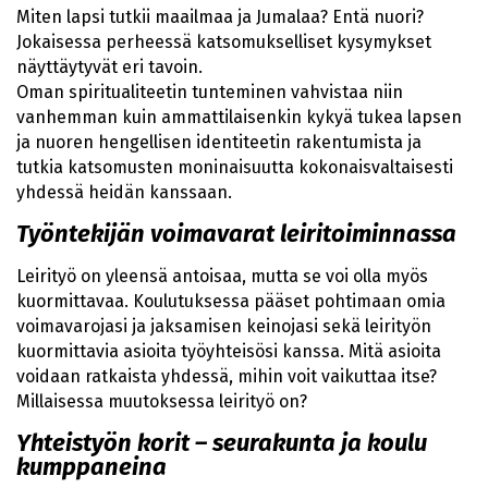
Miten lapsi tutkii maailmaa ja Jumalaa? Entä nuori?
Jokaisessa perheessä katsomukselliset kysymykset
näyttäytyvät eri tavoin.
Oman spiritualiteetin tunteminen vahvistaa niin
vanhemman kuin ammattilaisenkin kykyä tukea lapsen
ja nuoren hengellisen identiteetin rakentumista ja
tutkia katsomusten moninaisuutta kokonaisvaltaisesti
yhdessä heidän kanssaan.
Työntekijän voimavarat leiritoiminnassa
Leirityö on yleensä antoisaa, mutta se voi olla myös
kuormittavaa. Koulutuksessa pääset pohtimaan omia
voimavarojasi ja jaksamisen keinojasi sekä leirityön
kuormittavia asioita työyhteisösi kanssa. Mitä asioita
voidaan ratkaista yhdessä, mihin voit vaikuttaa itse?
Millaisessa muutoksessa leirityö on?
Yhteistyön korit – seurakunta ja koulu
kumppaneina