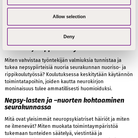
toiminnallisten menetelmien ja käytännön ratkaisujen
kautta tuetaan nuorten mielen hyvinvointia? Tilaa
seurakuntaasi tai rovastikuntaasi koulutus, jossa opit
Allow selection
ohjaamaan turvallista ja nuoria kannattelevaa
rippikoulua.
Deny
Nepsytietoinen työote seurakunnan
nuoriso- ja rippikoulutyössä
Miten vahvistaa työntekijän valmiuksia tunnistaa ja
tukea nepsypiirteisiä nuoria seurakunnan nuoriso- ja
rippikoulutyössä? Koulutuksessa keskitytään käytännön
toimintatapoihin, joiden kautta neurokirjon
moninaisuus tulee ammatillisesti huomioiduksi.
Nepsy-lasten ja –nuorten kohtaaminen
seurakunnassa
Mitä ovat yleisimmät neuropsykiatriset häiriöt ja miten
ne ilmenevät? Miten muokata toimintaympäristöä
tukemaan tunteiden säätelyä, viestintää ja