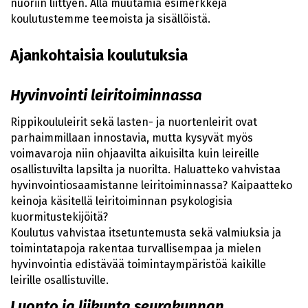
nuoriin liittyen. Alla muutamia esimerkkejä
koulutustemme teemoista ja sisällöistä.
Ajankohtaisia koulutuksia
Hyvinvointi leiritoiminnassa
Rippikoululeirit sekä lasten- ja nuortenleirit ovat
parhaimmillaan innostavia, mutta kysyvät myös
voimavaroja niin ohjaavilta aikuisilta kuin leireille
osallistuvilta lapsilta ja nuorilta. Haluatteko vahvistaa
hyvinvointiosaamistanne leiritoiminnassa? Kaipaatteko
keinoja käsitellä leiritoiminnan psykologisia
kuormitustekijöitä?
Koulutus vahvistaa itsetuntemusta sekä valmiuksia ja
toimintatapoja rakentaa turvallisempaa ja mielen
hyvinvointia edistävää toimintaympäristöä kaikille
leirille osallistuville.
Luonto ja liikunta seurakunnan