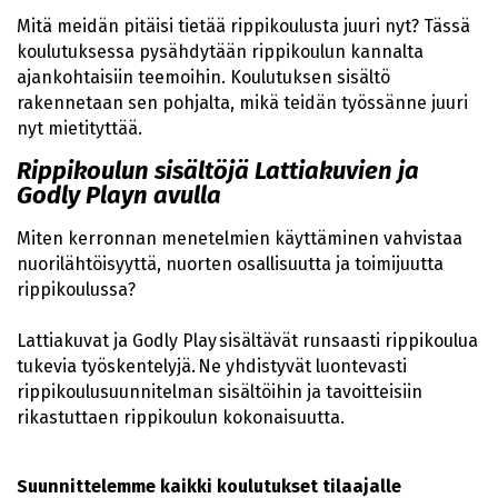
Mitä meidän pitäisi tietää rippikoulusta juuri nyt? Tässä
koulutuksessa pysähdytään rippikoulun kannalta
ajankohtaisiin teemoihin. Koulutuksen sisältö
rakennetaan sen pohjalta, mikä teidän työssänne juuri
nyt mietityttää.
Rippikoulun sisältöjä Lattiakuvien ja
Godly Playn avulla
Miten kerronnan menetelmien käyttäminen vahvistaa
nuorilähtöisyyttä, nuorten osallisuutta ja toimijuutta
rippikoulussa?
Lattiakuvat ja Godly Play sisältävät runsaasti rippikoulua
tukevia työskentelyjä. Ne yhdistyvät luontevasti
rippikoulusuunnitelman sisältöihin ja tavoitteisiin
rikastuttaen rippikoulun kokonaisuutta.
Suunnittelemme kaikki koulutukset tilaajalle