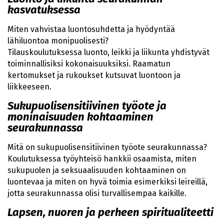
kasvatuksessa
Miten vahvistaa luontosuhdetta ja hyödyntää
lähiluontoa monipuolisesti?
Tilauskoulutuksessa luonto, leikki ja liikunta yhdistyvät
toiminnallisiksi kokonaisuuksiksi. Raamatun
kertomukset ja rukoukset kutsuvat luontoon ja
liikkeeseen.
Sukupuolisensitiivinen työote ja
moninaisuuden kohtaaminen
seurakunnassa
Mitä on sukupuolisensitiivinen työote seurakunnassa?
Koulutuksessa työyhteisö hankkii osaamista, miten
sukupuolen ja seksuaalisuuden kohtaaminen on
luontevaa ja miten on hyvä toimia esimerkiksi leireillä,
jotta seurakunnassa olisi turvallisempaa kaikille.
Lapsen, nuoren ja perheen spiritualiteetti