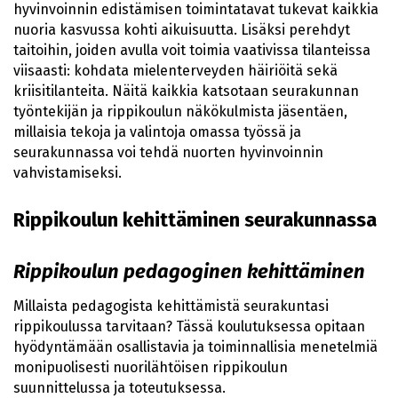
hyvinvoinnin edistämisen toimintatavat tukevat kaikkia
nuoria kasvussa kohti aikuisuutta. Lisäksi perehdyt
taitoihin, joiden avulla voit toimia vaativissa tilanteissa
viisaasti: kohdata mielenterveyden häiriöitä sekä
kriisitilanteita. Näitä kaikkia katsotaan seurakunnan
työntekijän ja rippikoulun näkökulmista jäsentäen,
millaisia tekoja ja valintoja omassa työssä ja
seurakunnassa voi tehdä nuorten hyvinvoinnin
vahvistamiseksi.
Rippikoulun kehittäminen seurakunnassa
Rippikoulun pedagoginen kehittäminen
Millaista pedagogista kehittämistä seurakuntasi
rippikoulussa tarvitaan? Tässä koulutuksessa opitaan
hyödyntämään osallistavia ja toiminnallisia menetelmiä
monipuolisesti nuorilähtöisen rippikoulun
suunnittelussa ja toteutuksessa.