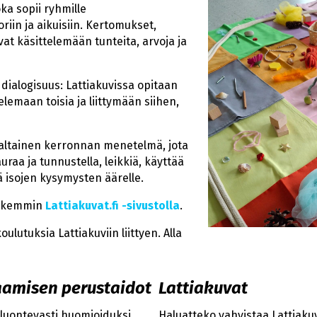
a sopii ryhmille
iin ja aikuisiin. Kertomukset,
vat käsittelemään tunteita, arvoja ja
ialogisuus: Lattiakuvissa opitaan
lemaan toisia ja liittymään siihen,
altainen kerronnan menetelmä, jota
uraa ja tunnustella, leikkiä, käyttää
ä isojen kysymysten äärelle.
arkemmin
Lattiakuvat.fi -sivustolla
.
lutuksia Lattiakuviin liittyen. Alla
aamisen perustaidot
Lattiakuvat
 luontevasti huomioiduksi
Haluatteko vahvistaa Lattiaku