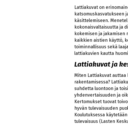
Lattiakuvat on erinomai
katsomuskasvatukseen j
käsittelemiseen. Menetel
kokonaisvaltaisuutta ja di
kokemisen ja jakamisen 
kaikkien aistien käyttö, 
toiminnallisuus sekä laa
lattiakuvien kautta huom
Lattiakuvat ja ke
Miten Lattiakuvat auttaa
rakentamisessa? Lattiaku
suhdetta luontoon ja toisi
yhdenvertaisuuden ja oi
Kertomukset tuovat toivo
hyvän tulevaisuuden puol
Koulutuksessa käytetään k
tulevaisuus (Lasten Kesku