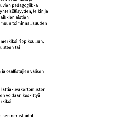
kuvien pedagogiikka
teisöllisyyden, leikin ja
aikkien aistien
a muun toiminnallisuuden
merkiksi rippikouluun,
suuteen tai
ja osallistujien välisen
 lattiakuvakertomusten
puen voidaan keskittyä
erkiksi
misen perustaidot