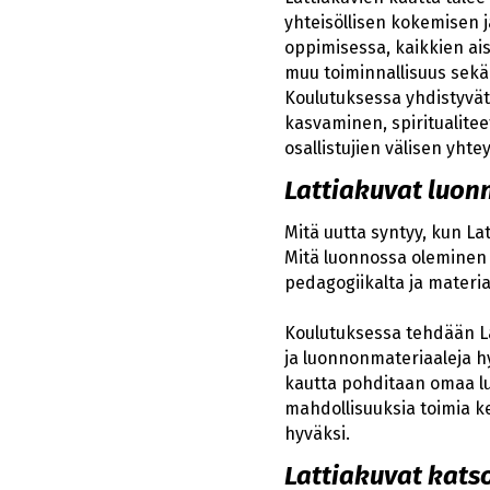
yhteisöllisen kokemisen 
oppimisessa, kaikkien aist
muu toiminnallisuus sekä
Koulutuksessa yhdistyvä
kasvaminen, spiritualitee
osallistujien välisen yh
Lattiakuvat luo
Mitä uutta syntyy, kun La
Mitä luonnossa oleminen 
pedagogiikalta ja materi
Koulutuksessa tehdään L
ja luonnonmateriaaleja h
kautta pohditaan omaa l
mahdollisuuksia toimia k
hyväksi.
Lattiakuvat kat