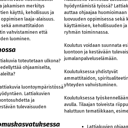
ja jakamisen merkitys
hyödyntämistä työssä? Lattia
ien käyttö, kehollisuus ja
auttaa ohjaajaa huomioimaan yh
 oppimisen laaja-alaisuus.
luovuuden oppimisessa sekä k
t sekä ammattitaidon
käyttämisen, kehollisuuden j
tin vahvistaminen että
ryhmän toiminnassa.
teyden luominen.
Koulutus voidaan suunnata esi
nnossa
luontoon ja kestävään tulevai
jumalanpalveluselämään.
ttiakuvia toteutetaan ulkona?
edellyttää ohjaamiselta,
Koulutuksessa yhdistyvät
aaleilta?
ammattitaidon, spiritualiteetin 
yhteyden vahvistuminen.
attiakuvia luontoympäristössä
yödyntäen. Lattiakuvien
Koulutuksessa työskennellään
uontosuhdetta ja
avulla. Tilaajan toiveista riip
estävän tulevaisuuden
haluttuun tematiikkaan, esim
somuskasvatuksessa
Lattiakuvien ohjaa