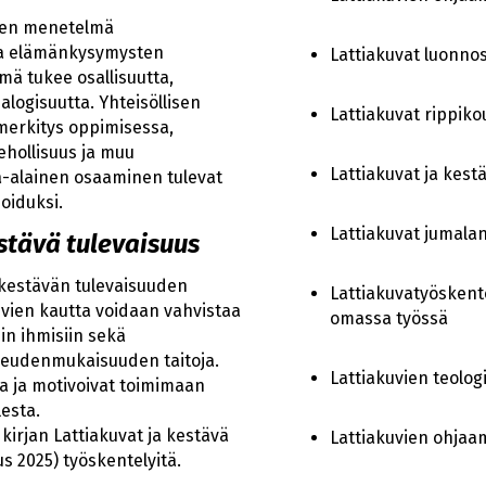
nen menetelmä
a elämänkysymysten
Lattiakuvat luonn
mä tukee osallisuutta,
alogisuutta. Yhteisöllisen
Lattiakuvat rippik
merkitys oppimisessa,
kehollisuus ja muu
Lattiakuvat ja kest
ja-alainen osaaminen tulevat
ioiduksi.
Lattiakuvat jumal
stävä tulevaisuus
 kestävän tulevaisuuden
Lattiakuvatyöskent
vien kautta voidaan vahvistaa
omassa työssä
in ihmisiin sekä
keudenmukaisuuden taitoja.
Lattiakuvien teolo
a ja motivoivat toimimaan
esta.
irjan Lattiakuvat ja kestävä
Lattiakuvien ohja
s 2025) työskentelyitä.