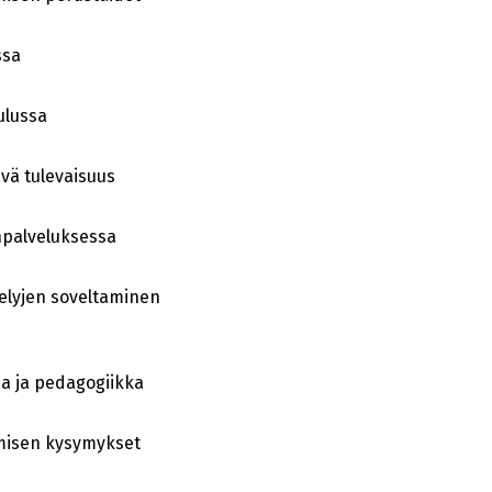
ossa
oulussa
ävä tulevaisuus
anpalveluksessa
elyjen soveltaminen
gia ja pedagogiikka
amisen kysymykset