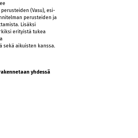
kee
perusteiden (Vasu), esi-
nitelman perusteiden ja
tamista. Lisäksi
kiksi erityistä tukea
ja
 sekä aikuisten kanssa.
a rakennetaan yhdessä