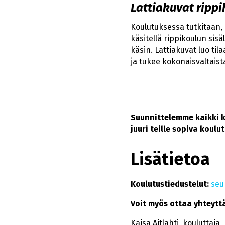
Lattiakuvat ripp
Koulutuksessa tutkitaan, 
käsitellä rippikoulun sis
käsin. Lattiakuvat luo ti
ja tukee kokonaisvaltais
Suunnittelemme kaikki k
juuri teille sopiva koulu
Lisätietoa
Koulutustiedustelut:
seu
Voit myös ottaa yhteytt
Kaisa Aitlahti, kouluttaja