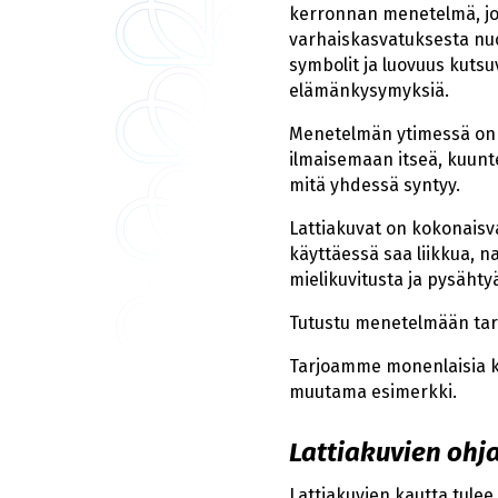
kerronnan menetelmä, jok
varhaiskasvatuksesta nuor
symbolit ja luovuus kutsu
elämänkysymyksiä.
Menetelmän ytimessä on d
ilmaisemaan itseä, kuunte
mitä yhdessä syntyy.
Lattiakuvat on kokonaisv
käyttäessä saa liikkua, na
mielikuvitusta ja pysähty
Tutustu menetelmään t
Tarjoamme monenlaisia kou
muutama esimerkki.
Lattiakuvien ohj
Lattiakuvien kautta tulee