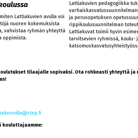
ikoulussa
Lattiakuvien pedagogiikka tu
varhaiskasvatussuunnitelman 
miten Lattiakuvien avulla voi
ja perusopetuksen opetussuun
ältöjä nuoren kokemuksista
rippikoulusuunnitelman toteut
laa, vahvistaa ryhmän yhteyttä
Lattiakuvat toimii hyvin esimer
ta oppimista.
tarvitsevien ryhmissä, koulu- 
katsomuskasvatusyhteistyössä
oulutukset tilaajalle sopivaksi. Ota rohkeasti yhteyttä j
tus!
rakunnille@step.fi
ä kouluttajaamme: