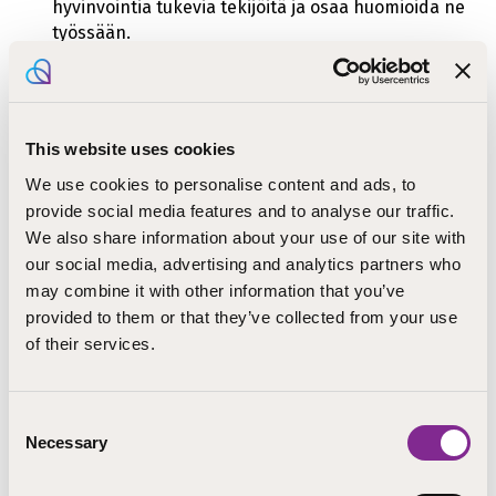
hyvinvointia tukevia tekijöitä ja osaa huomioida ne
työssään.
Kohderyhmä
This website uses cookies
Diakonit ja diakonissat, Lastenohjaajat,
We use cookies to personalise content and ads, to
Nuorisotyönohjaajat, Papit, Varhaiskasvatuksen ohjaajat
provide social media features and to analyse our traffic.
We also share information about your use of our site with
Osallistumismaksu
our social media, advertising and analytics partners who
may combine it with other information that you’ve
270
provided to them or that they’ve collected from your use
of their services.
Kustannusten lisätietoja
Consent
Osallistumismaksu ei sisällä ruokailuja eikä majoitusta.
Necessary
Selection
Täysihoitohinnat eriteltyinä: ohjelman sisältämät ateriat
68 €, majoitus (sis. aamu. ja iltapalan) 168 €/1hh tai 128