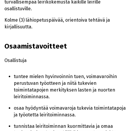
turvallisempaa leirikokemusta kaikille leirille
osallistuville.
Kolme (3) lähiopetuspäivää, orientoiva tehtävä ja
kirjallisuutta.
Osaamistavoitteet
Osallistuja
tuntee mielen hyvinvoinnin tuen, voimavaroihin
perustuvan työotteen ja niitä tukevien
toimintatapojen merkityksen lasten ja nuorten
leiritoiminnassa.
osaa hyödyntää voimavaroja tukevia toimintatapoja
ja työotetta leiritoiminnassa.
tunnistaa leiritoiminnan kuormittavia ja omaa